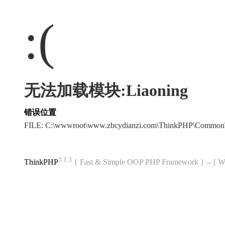
:(
无法加载模块:Liaoning
错误位置
FILE: C:\wwwroot\www.zbcydianzi.com\ThinkPHP\Common
3.1.3
ThinkPHP
{ Fast & Simple OOP PHP Framework } -- 