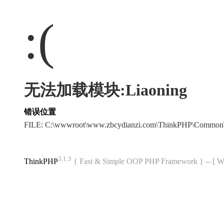
:(
无法加载模块:Liaoning
错误位置
FILE: C:\wwwroot\www.zbcydianzi.com\ThinkPHP\Common
3.1.3
ThinkPHP
{ Fast & Simple OOP PHP Framework } -- 