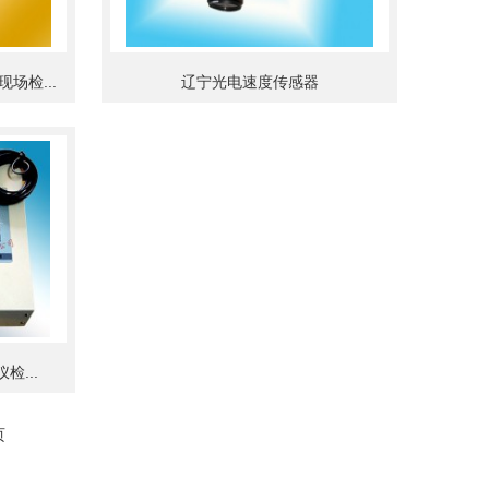
场检...
辽宁光电速度传感器
检...
页