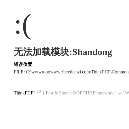
:(
无法加载模块:Shandong
错误位置
FILE: C:\wwwroot\www.zbcydianzi.com\ThinkPHP\Common
3.1.3
ThinkPHP
{ Fast & Simple OOP PHP Framework } -- 