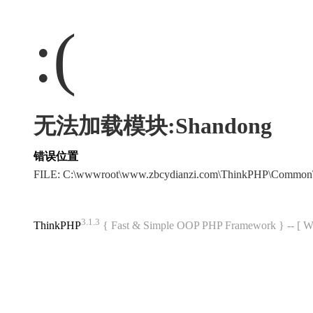
:(
无法加载模块:Shandong
错误位置
FILE: C:\wwwroot\www.zbcydianzi.com\ThinkPHP\Common
3.1.3
ThinkPHP
{ Fast & Simple OOP PHP Framework } -- 