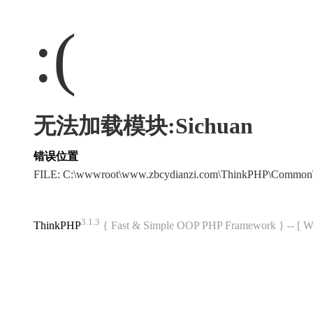
:(
无法加载模块:Sichuan
错误位置
FILE: C:\wwwroot\www.zbcydianzi.com\ThinkPHP\Common
3.1.3
ThinkPHP
{ Fast & Simple OOP PHP Framework } -- 